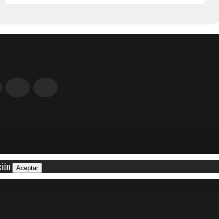
ción
Aceptar
kies" y así ofrecerte la mejor experiencia de navegación posible. Si sigu