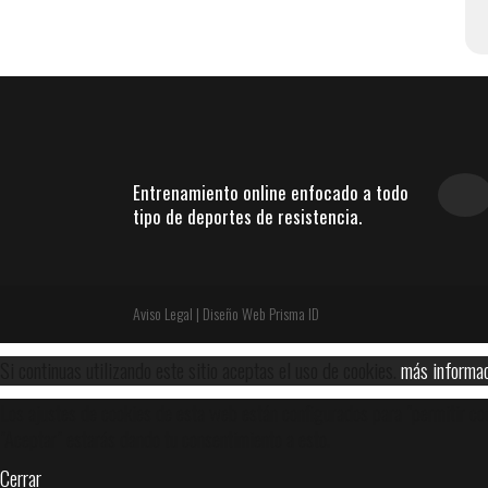
Entrenamiento online enfocado a todo
tipo de deportes de resistencia.
Aviso Legal
|
Diseño Web Prisma ID
Si continuas utilizando este sitio aceptas el uso de cookies.
más informa
Los ajustes de cookies de esta web están configurados para "permitir coo
"Aceptar" estarás dando tu consentimiento a esto.
Cerrar