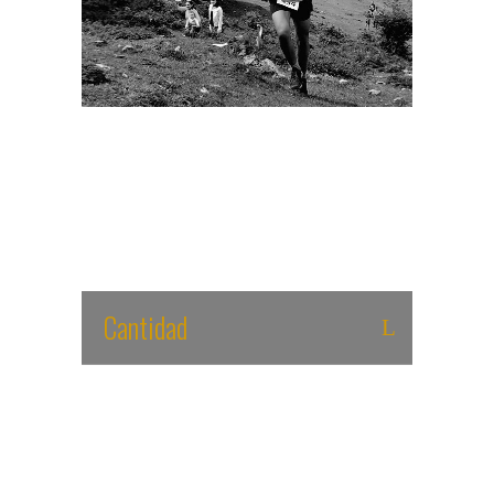
MÉTODO DE ENTRENAMIENTO
Cantidad
Las tiradas largas son básicas para mejorar
nuestra resistencia aeróbica, por ello
cobrarán especial relevancia en