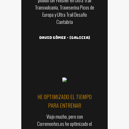
podido ser FInisher en Ultra Trail
Transvulcania, Traveserina Picos de
Europa y Ultra Trail Desafío
Cantabria
David Gómez
-
(Galicia)
HE OPTIMIZADO EL TIEMPO
PARA ENTRENAR
Viajo mucho, pero con
Corremontes.es he optimizado el