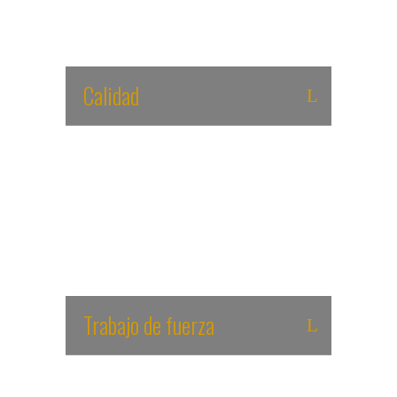
determinados momentos clave de la
Temporada.
Calidad
Entrenar más, no siempre significa entrenar
mejor. Los entrenamientos de calidad han de
acompañar el trabajo de volumen, de otra
manera podríamos estancarnos en cuanto a
nuestro rendimiento.
Trabajo de fuerza
Dirigido tanto a la prevención de lesiones,