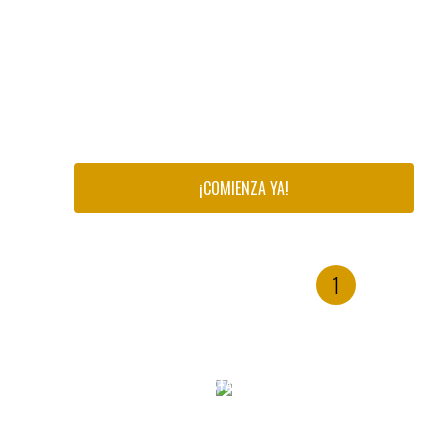
Sin límites
en cuanto a número de
sesiones
semanales
.
Posibilidad de tarifa superior con
Training Peaks
(105€/mes) (Consulta Becas deportistas
alto nivel)
¡COMIENZA YA!
1
ENTREVISTA INICIAL Y
PLANTEAMIENTO DE OBJETIVOS