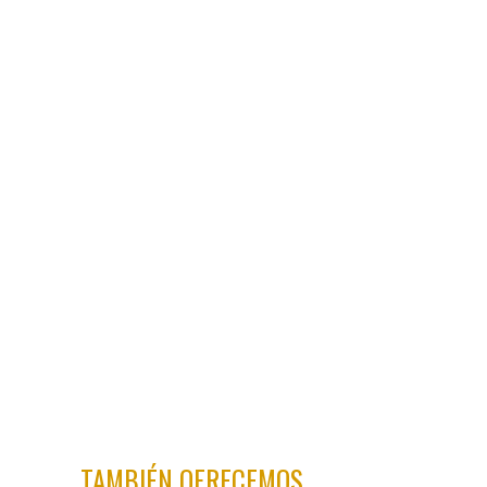
complementar los entrenamientos con otras
actividades alternativas, como entrenar en
bici, ski de montaña, nadar…, pudiendo de
esta forma acumular muchas horas de
entrenamiento sin caer en riesgo de lesión o
de sobre entrenamiento.
TAMBIÉN OFRECEMOS