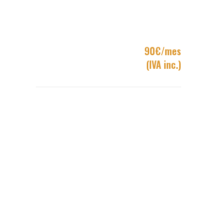
ENTRENAMIENTO
90€/mes
ONLINE
(IVA inc.)
INCLUYE:
Planificación
totalmente
individual
de
acuerdo a tus objetivos y
control
de
cargas
de
trabajo.
Entrenamientos ajustados a la
disponibilidad
horaria
.
Actualización
semanal
de entrenamientos.