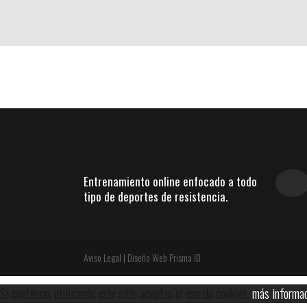
TODO
ANÁLI
Entrenamiento online enfocado a todo
tipo de deportes de resistencia.
Aviso Legal
|
Diseño Web Prisma ID
Si continuas utilizando este sitio aceptas el uso de cookies.
más informa