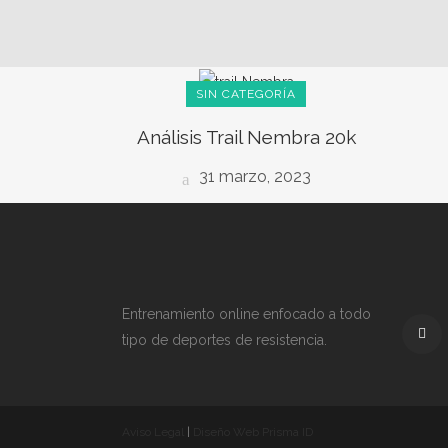
SIN CATEGORÍA
Análisis Trail Nembra 20k
31 marzo, 2023
Entrenamiento online enfocado a todo
tipo de deportes de resistencia.
Aviso Legal
|
Diseño Web Prisma ID