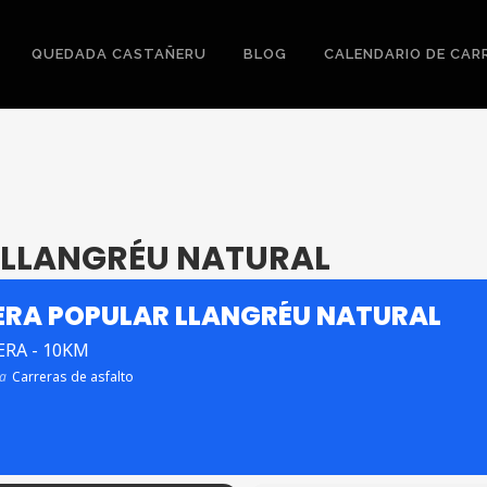
QUEDADA CASTAÑERU
BLOG
CALENDARIO DE CAR
 LLANGRÉU NATURAL
RA POPULAR LLANGRÉU NATURAL
ERA - 10KM
ra
Carreras de asfalto