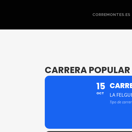
CORREMONTES.ES
CARRERA POPULAR
15
CARRE
OCT
LA FELGU
Tipo de carre