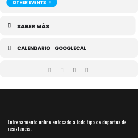
OTHER EVENTS
Para consultar las fechas de más competiciones, busca en el
calendario corremontes.
SABER MÁS
Si necesitas nuestros servicios de entrenamiento online, visita
nuestra página web
www.corremontes.es.
CALENDARIO
GOOGLECAL
Entrenamiento online enfocado a todo tipo de deportes de
resistencia.