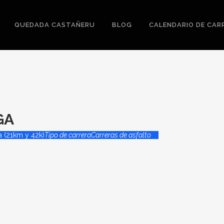
QUEDADA CASTAÑERU
BLOG
CALENDARIO DE CAR
GA
 (21km y 42k)
Tipo de carrera
Carreras de asfalto