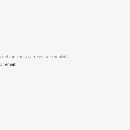
o del running y carreras por montaña.
por
email
: