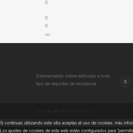
Entrenamiento online enfocado a todo
tipo de deportes de resistencia.
Aviso Legal
|
Diseño Web Prisma ID
Si continuas utilizando este sitio aceptas el uso de cookies.
más info
Los ajustes de cookies de esta web están configurados para "permitir 