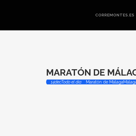
CORREMONTES.ES
MARATÓN DE MÁLA
14
dec
Todo el día
Maratón de Málaga
Málaga