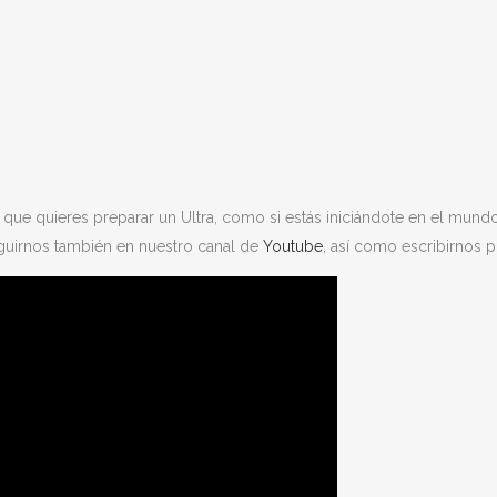
 que quieres preparar un Ultra, como si estás iniciándote en el mund
guirnos también en nuestro canal de
Youtube
, así como escribirnos 