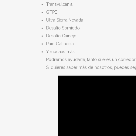
Transvulcania
GTPE
Ultra Sierra Nevada
Desafío Somiedo
Desafío Cainejo
Raid Gallaecia
Y muchas más
Podremos ayudarte, tanto si eres un corredor
Si quieres saber más de nosotros, puedes se