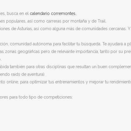
nes, busca en el
calendario corremontes.
nes populares, así como carreras por montaña y de Trail.
iones de Asturias, así como alguna más de comunidades cercanas. Y c
petición, comunidad autónoma para facilitar tu búsqueda. Te ayudará a 
as zonas geográficas pero de relevante importancia, tanto por su pr
.
abida también para otras disciplinas que resultan un buen compleme
endo raids de aventura).
to online, para optimizar tus entrenamientos y mejorar tu rendimiento,
res para todo tipo de competiciones: