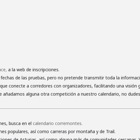
ace,
a la web de inscripciones.
 fechas de las pruebas, pero no pretende transmitir toda la informac
que conecte a corredores con organizadores, facilitando una visión g
que añadamos alguna otra competición a nuestro calendario, no dudes
nes, busca en el
calendario corremontes.
nes populares, así como carreras por montaña y de Trail.
iones de Asturias, así como alguna más de comunidades cercanas. Y