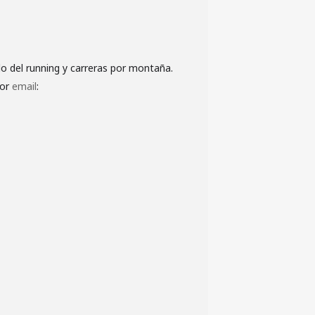
do del running y carreras por montaña.
por
email
: