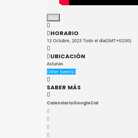
Más
HORARIO
12 Octubre, 2023
Todo el día
(GMT+02:00)
UBICACIÓN
Asturias
Other Events
SABER MÁS
Calendario
GoogleCal