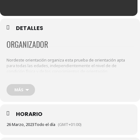
DETALLES
ORGANIZADOR
Nordeste orientación organiza esta prueba de orientación apta
para todas las edades, independientemente el nivel de de
condición física y de los conocimientos de orientación.
Existen 3 modalidades:
MÁS
Rogaine 3h
HORARIO
Rogaine 2h
26 Marzo, 2023
Todo el día
(GMT+01:00)
Rogaine 1h