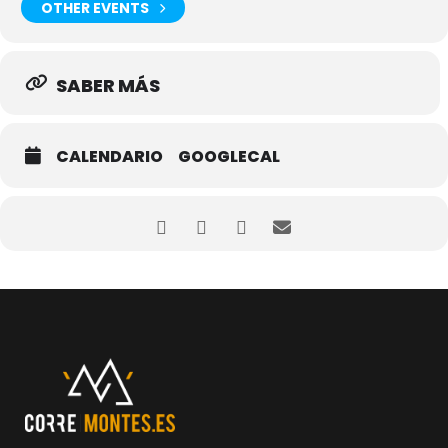
OTHER EVENTS
MÁS INFORMACIÓN
SABER MÁS
Para consultar las fechas de más competiciones, busca en el
calendario corremontes.
CALENDARIO
GOOGLECAL
Podrás encontrar en él, todas las competiciones populares, así
como carreras por montaña y de Trail.
Pretendemos tener actualizadas las competiciones de Asturias, así
como alguna más de comunidades cercanas. Y cómo no, otras
repartidas por toda la geografía, pero de gran interés.
Utiliza los filtros de distancia, tipo de competición, comunidad
autónoma para facilitar tu búsqueda. Te ayudará a planificar tu
temporada de competiciones.
También subiremos fechas de carreras de otras zonas geográficas