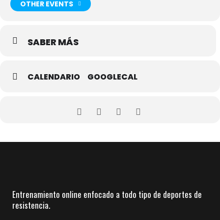
OTHER EVENTS
Para consultar las fechas de más competiciones, busca en el
calendario corremontes.
SABER MÁS
Si necesitas nuestros servicios de entrenamiento online, visita
nuestra página web
www.corremontes.es.
CALENDARIO
GOOGLECAL
Entrenamiento online enfocado a todo tipo de deportes de
resistencia.