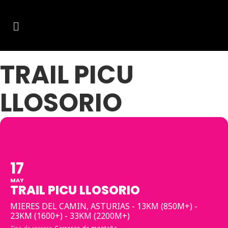
TRAIL PICU
LLOSORIO
17
MAY
TRAIL PICU LLOSORIO
MIERES DEL CAMIN, ASTURIAS - 13KM (850M+) -
23KM (1600+) - 33KM (2200M+)