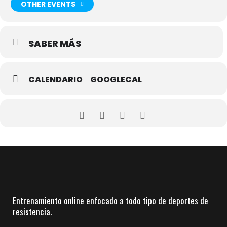
OTHER EVENTS
Si necesitas nuestros servicios de entrenamiento online, para
optimizar tus entrenamientos y mejorar tu rendimiento, visita
nuestra página web:
www.corremontes.es.
SABER MÁS
CALENDARIO
GOOGLECAL
Entrenamiento online enfocado a todo tipo de deportes de
resistencia.