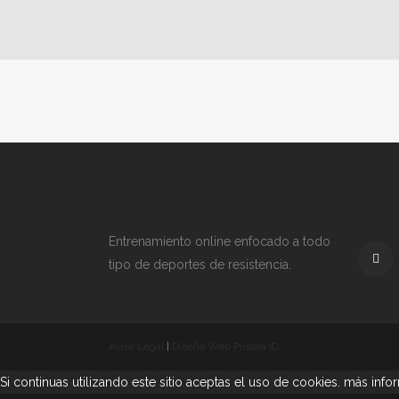
TODO
ANÁL
Entrenamiento online enfocado a todo
tipo de deportes de resistencia.
Aviso Legal
|
Diseño Web Prisma ID
Si continuas utilizando este sitio aceptas el uso de cookies.
más info